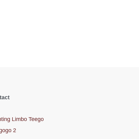
tact
hting Limbo Teego
gogo 2